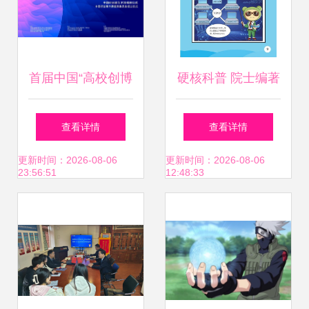
首届中国“高校创博
硬核科普 院士编著
会”7月5日盛大启幕
《漫画网络信息新
查看详情
查看详情
动漫技术开发引领
技术科普丛书》全
更新时间：2026-08-06
更新时间：2026-08-06
23:56:51
12:48:33
产教融合新篇章
新上线——动漫技
术开发的隐形推手