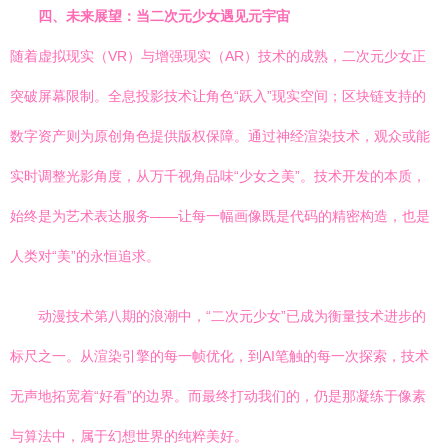
四、未来展望：当二次元少女遇见元宇宙
随着虚拟现实（VR）与增强现实（AR）技术的成熟，二次元少女正
突破屏幕限制。全息投影技术让角色“跃入”现实空间；区块链支持的
数字资产则为原创角色提供版权保障。通过神经渲染技术，观众或能
实时调整光影角度，从万千视角品味“少女之美”。技术开发的本质，
始终是为艺术表达服务——让每一幅画像既是代码的精密构造，也是
人类对“美”的永恒追求。
动漫技术第八期的浪潮中，“二次元少女”已成为衡量技术进步的
标尺之一。从渲染引擎的每一帧优化，到AI笔触的每一次探索，技术
无声地拓宽着“好看”的边界。而最终打动我们的，仍是那凝练于像素
与算法中，属于幻想世界的纯粹美好。