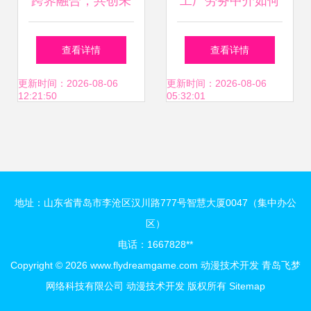
跨界融合，共创未
工厂劳务中介如何
来 沈阳索梦动漫诚
精准获客与盈利 揭
查看详情
查看详情
邀各界精英共绘动
秘蓝海创业机遇，
更新时间：2026-08-06
更新时间：2026-08-06
12:21:50
05:32:01
漫技术开发新蓝图
动漫技术开发领域
的创新结合
地址：山东省青岛市李沧区汉川路777号智慧大厦0047（集中办公
区）
电话：1667828**
Copyright © 2026
www.flydreamgame.com
动漫技术开发
青岛飞梦
网络科技有限公司
动漫技术开发
版权所有
Sitemap