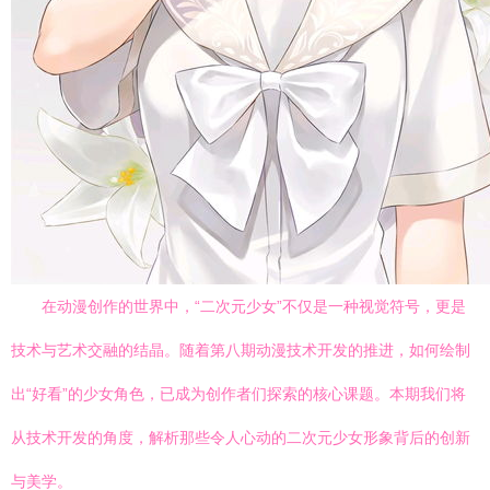
在动漫创作的世界中，“二次元少女”不仅是一种视觉符号，更是
技术与艺术交融的结晶。随着第八期动漫技术开发的推进，如何绘制
出“好看”的少女角色，已成为创作者们探索的核心课题。本期我们将
从技术开发的角度，解析那些令人心动的二次元少女形象背后的创新
与美学。