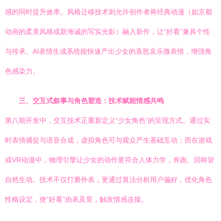
感的同时提升效率。风格迁移技术则允许创作者将经典动漫（如京都
动画的柔美风格或新海诚的写实光影）融入新作，让“好看”兼具个性
与传承。AI表情生成系统能快速产出少女的喜怒哀乐微表情，增强角
色感染力。
三、交互式叙事与角色塑造：技术赋能情感共鸣
第八期开发中，交互技术正重新定义“少女角色”的呈现方式。通过实
时表情捕捉与语音合成，虚拟角色可与观众产生基础互动；而在游戏
或VR动漫中，物理引擎让少女的动作更符合人体力学，奔跑、回眸皆
自然生动。技术不仅打磨外表，更通过算法分析用户偏好，优化角色
性格设定，使“好看”由表及里，触发情感连接。